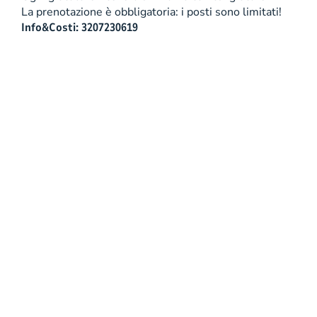
La prenotazione è obbligatoria: i posti sono limitati!
Info&Costi: 3207230619
Copyright 2001 - 2026 Mondadori Retail S.p.A. |
Divisione online Informazioni societarie Mondadori Retail
S.p.A. | Divisione online Società con unico azionista
soggetta ad attività di direzione e coordinamento da parte