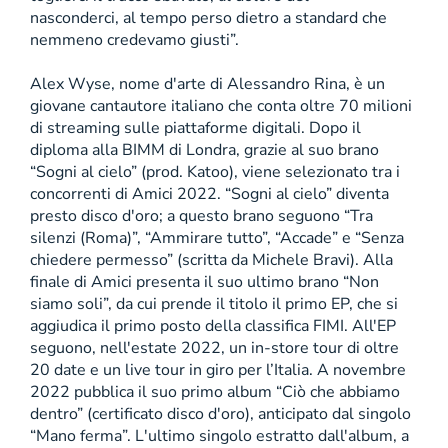
nasconderci, al tempo perso dietro a standard che
nemmeno credevamo giusti”.
Alex Wyse, nome d'arte di Alessandro Rina, è un
giovane cantautore italiano che conta oltre 70 milioni
di streaming sulle piattaforme digitali. Dopo il
diploma alla BIMM di Londra, grazie al suo brano
“Sogni al cielo” (prod. Katoo), viene selezionato tra i
concorrenti di Amici 2022. “Sogni al cielo” diventa
presto disco d'oro; a questo brano seguono “Tra
silenzi (Roma)”, “Ammirare tutto”, “Accade” e “Senza
chiedere permesso” (scritta da Michele Bravi). Alla
finale di Amici presenta il suo ultimo brano “Non
siamo soli”, da cui prende il titolo il primo EP, che si
aggiudica il primo posto della classifica FIMI. All'EP
seguono, nell'estate 2022, un in-store tour di oltre
20 date e un live tour in giro per l’Italia. A novembre
2022 pubblica il suo primo album “Ciò che abbiamo
dentro” (certificato disco d'oro), anticipato dal singolo
“Mano ferma”. L'ultimo singolo estratto dall'album, a