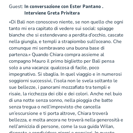
Guest:
In conversazione con Ester Pantano .
Interviene Greta Privitera
«Di Bali non conoscevo niente, se non quello che ogni
tanto mi era capitato di vedere sui social: spiagge
bianche che si estendevano a perdita d’occhio, cascate
nella giungla, e templi a strapiombo sull’oceano. Che
comunque mi sembravano una buona base di
partenza.» Quando Chiara compra assieme al
compagno Mauro il primo biglietto per Bali pensa
solo a una vacanza: qualcosa di facile, poco
impegnativo. Si sbaglia. In quel viaggio e in numerosi
soggiorni successivi, l’isola non le svela soltanto le
sue bellezze, i panorami mozzafiato tra templi e
risaie, la ricchezza dei cibi e dei colori. Anche nel buio
di una notte senza sonno, nella pioggia che batte
senza tregua o nell’imprevisto che cancella
un’escursione e ti porta altrove, Chiara troverà
bellezza, e molta ancora ne troverà nella generosità e
nell’amicizia di persone, come la sua guida Wilan,
disposte a condividere giorni e pensieri. In questo