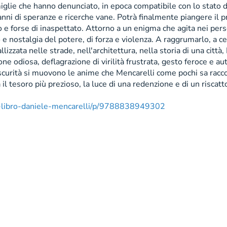
miglie che hanno denunciato, in epoca compatibile con lo stato d
nni di speranze e ricerche vane. Potrà finalmente piangere il p
e forse di inaspettato. Attorno a un enigma che agita nei perso
io e nostalgia del potere, di forza e violenza. A raggrumarlo, a
zzata nelle strade, nell'architettura, nella storia di una città, 
ne odiosa, deflagrazione di virilità frustrata, gesto feroce e au
oscurità si muovono le anime che Mencarelli come pochi sa raccon
 il tesoro più prezioso, la luce di una redenzione e di un riscatt
ri-libro-daniele-mencarelli/p/9788838949302
ne online Informazioni societarie Mondadori Retail S.p.A. | Div
ldo Mondadori Editore S.p.A. | Capitale sociale: Euro 2.000.00