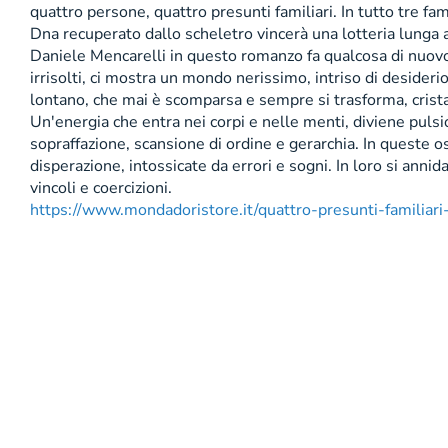
quattro persone, quattro presunti familiari. In tutto tre fa
Dna recuperato dallo scheletro vincerà una lotteria lunga a
Daniele Mencarelli in questo romanzo fa qualcosa di nuovo 
irrisolti, ci mostra un mondo nerissimo, intriso di desider
lontano, che mai è scomparsa e sempre si trasforma, cristalli
Un'energia che entra nei corpi e nelle menti, diviene pulsio
sopraffazione, scansione di ordine e gerarchia. In queste 
disperazione, intossicate da errori e sogni. In loro si annida
vincoli e coercizioni.
https://www.mondadoristore.it/quattro-presunti-familia
Copyright 2001 - 2026 Mondadori Retail S.p.A. | Divisio
attività di direzione e coordinamento da parte di Arno