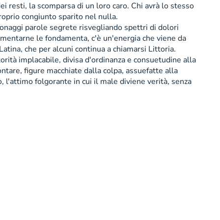
ei resti, la scomparsa di un loro caro. Chi avrà lo stesso
roprio congiunto sparito nel nulla.
naggi parole segrete risvegliando spettri di dolori
 cementarne le fondamenta, c'è un'energia che viene da
Latina, che per alcuni continua a chiamarsi Littoria.
torità implacabile, divisa d'ordinanza e consuetudine alla
tare, figure macchiate dalla colpa, assuefatte alla
o, l'attimo folgorante in cui il male diviene verità, senza
isione online Società con unico azionista soggetta ad
0 i.v. P. IVA 11022370156.
Informativa privacy
.