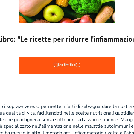
ibro: "Le ricette per ridurre l'infiammazion
arci sopravvivere: ci permette infatti di salvaguardare la nostra
a qualità di vita, facilitandoti nelle scelte nutrizionali quotid
lute che guadagnerai senza sottoporti ad assurde rinunce. Mangi
è specializzato nell'alimentazione nelle malattie autoimmuni ed
ente ha messo in atto il metodo anti-infiammatorio rivolto all'ab