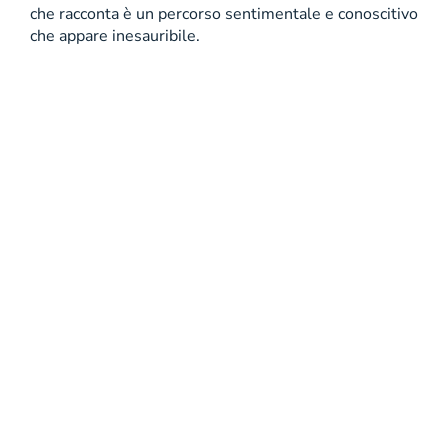
che racconta è un percorso sentimentale e conoscitivo
che appare inesauribile.
Copyright 2001 - 2026 Mondadori Retail S.p.A. |
Divisione online Informazioni societarie Mondadori Retail
S.p.A. | Divisione online Società con unico azionista
soggetta ad attività di direzione e coordinamento da parte