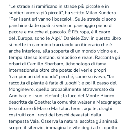
“Le strade si ramificano in strade più piccole e in
sentieri ancora più piccoli”, ha scritto Milan Kundera.
“Per i sentieri vanno i boscaioli. Sulle strade ci sono
panchine dalle quali si vede un paesaggio pieno di
pecore e mucche al pascolo. È l’Europa, è il cuore
dell’Europa, sono le Alpi.” Daniele Zovi in questo libro
si mette in cammino tracciando un itinerario che è
anche interiore, alla scoperta di un mondo vicino e al
tempo stesso lontano, simbolico e reale. Racconta gli
erbari di Camillo Sbarbaro, lichenologo di fama
internazionale oltre che poeta: dei veri e propri
“campionari del mondo” perché, come scriveva, “far
raccolta di piante è farla di luoghi”; e poi il passo del
Monginevro, quello probabilmente attraversato da
Annibale e i suoi elefanti; la luce del Monte Bianco
descritta da Goethe; la comunità walser a Macugnaga;
le sculture di Marco Martalar: leoni, aquile, draghi
costruiti con i resti dei boschi devastati dalla
tempesta Vaia. Osserva la natura, ascolta gli animali,
scopre il silenzio, immagina le vite degli altri: quello