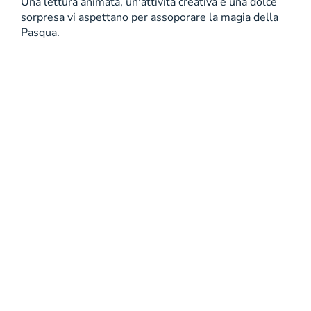
Una lettura animata, un'attività creativa e una dolce
sorpresa vi aspettano per assoporare la magia della
Pasqua.
Copyright 2001 - 2026 Mondadori Retail S.p.A. |
Divisione online Informazioni societarie Mondadori Retail
S.p.A. | Divisione online Società con unico azionista