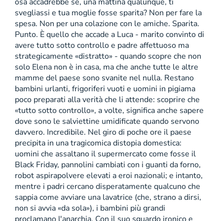
osa accadrebbe se, una mattina qualunque, ti
svegliassi e tua moglie fosse sparita? Non per fare la
spesa. Non per una colazione con le amiche. Sparita.
Punto. È quello che accade a Luca - marito convinto di
avere tutto sotto controllo e padre affettuoso ma
strategicamente «distratto» - quando scopre che non
solo Elena non è in casa, ma che anche tutte le altre
mamme del paese sono svanite nel nulla. Restano
bambini urlanti, frigoriferi vuoti e uomini in pigiama
poco preparati alla verità che li attende: scoprire che
«tutto sotto controllo», a volte, significa anche sapere
dove sono le salviettine umidificate quando servono
davvero. Incredibile. Nel giro di poche ore il paese
precipita in una tragicomica distopia domestica:
uomini che assaltano il supermercato come fosse il
Black Friday, pannolini cambiati con i guanti da forno,
robot aspirapolvere elevati a eroi nazionali; e intanto,
mentre i padri cercano disperatamente qualcuno che
sappia come avviare una lavatrice (che, strano a dirsi,
non si avvia «da sola»), i bambini più grandi
proclamano l'anarchia. Con il suo sguardo ironico e