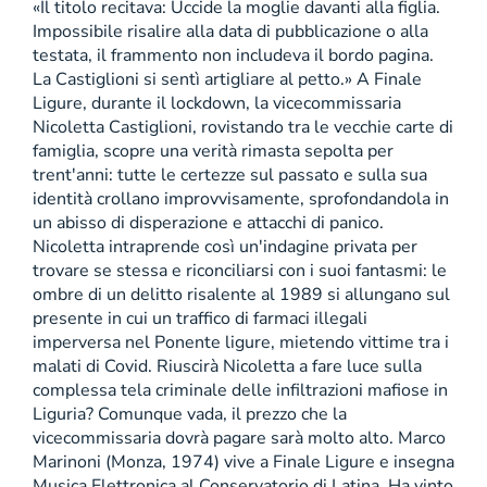
«Il titolo recitava: Uccide la moglie davanti alla figlia.
Impossibile risalire alla data di pubblicazione o alla
testata, il frammento non includeva il bordo pagina.
La Castiglioni si sentì artigliare al petto.» A Finale
Ligure, durante il lockdown, la vicecommissaria
Nicoletta Castiglioni, rovistando tra le vecchie carte di
famiglia, scopre una verità rimasta sepolta per
trent'anni: tutte le certezze sul passato e sulla sua
identità crollano improvvisamente, sprofondandola in
un abisso di disperazione e attacchi di panico.
Nicoletta intraprende così un'indagine privata per
trovare se stessa e riconciliarsi con i suoi fantasmi: le
ombre di un delitto risalente al 1989 si allungano sul
presente in cui un traffico di farmaci illegali
imperversa nel Ponente ligure, mietendo vittime tra i
malati di Covid. Riuscirà Nicoletta a fare luce sulla
complessa tela criminale delle infiltrazioni mafiose in
Liguria? Comunque vada, il prezzo che la
vicecommissaria dovrà pagare sarà molto alto. Marco
Marinoni (Monza, 1974) vive a Finale Ligure e insegna
Musica Elettronica al Conservatorio di Latina. Ha vinto