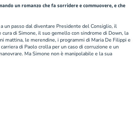
irmando un romanzo che fa sorridere e commuovere, e che
 a un passo dal diventare Presidente del Consiglio, il
nde cura di Simone, il suo gemello con sindrome di Down, la
ogni mattina, le merendine, i programmi di Maria De Filippi e
arriera di Paolo crolla per un caso di corruzione e un
lo manovrare. Ma Simone non è manipolabile e la sua
isione online Società con unico azionista soggetta ad
0 i.v. P. IVA 11022370156.
Informativa privacy
.