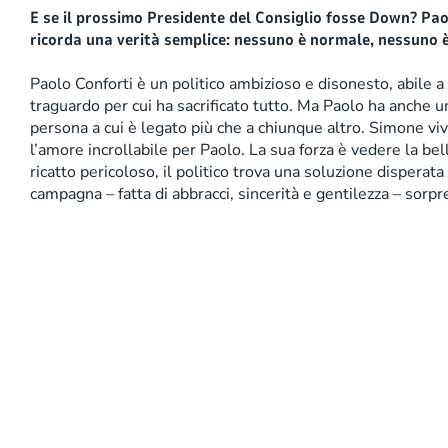
E se il prossimo Presidente del Consiglio fosse Down? Pa
ricorda una verità semplice: nessuno è normale, nessuno è d
Paolo Conforti è un politico ambizioso e disonesto, abile a 
traguardo per cui ha sacrificato tutto. Ma Paolo ha anche u
persona a cui è legato più che a chiunque altro. Simone vive
l’amore incrollabile per Paolo. La sua forza è vedere la be
ricatto pericoloso, il politico trova una soluzione disper
campagna – fatta di abbracci, sincerità e gentilezza – sorpr
Copyright 2001 - 2026 Mondadori Retail S.p.A. | Divisio
attività di direzione e coordinamento da parte di Arno