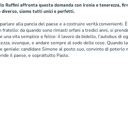
olo Ruffini affronta questa domanda con ironia e tenerezza, f
iverso, siamo tutti unici e perfetti.
parlare alla pancia del paese e a costruire verità convenienti. È
n fratello: da quando sono rimasti orfani a tredici anni, si pre
 una vita semplice e felice: il lavoro da bidello, l’autobus di 
llezza, ovunque, e andare sempre al sodo delle cose. Quando la c
ata e geniale: candidare Simone al posto suo, convinto di poter
ende il paese, e soprattutto Paolo.
ne online Informazioni societarie Mondadori Retail S.p.A. | Div
ldo Mondadori Editore S.p.A. | Capitale sociale: Euro 2.000.00