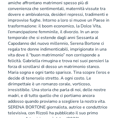
amiche affrontano matrimoni spesso più di
convenienza che sentimentali, maternità vissute tra
dovere e ambivalenza, desideri repressi, tradimenti e
improvvise fughe. Intorno a loro si muove un Paese in
trasformazione: il boom economico, la Dolce Vita,
l’emancipazione femminile, il divorzio. In un arco
temporale che si estende dagli anni Sessanta al
Capodanno del nuovo millennio, Serena Bortone ci
regala tre donne indimenticabili, imprigionate in una
vita dove il “buon matrimonio” non corrisponde a
felicità. Gabriella rimugina e trova nei suoi pensieri la
forza di scrollarsi di dosso un matrimonio stanco.
Maria sogna e ogni tanto sparisce. Tina scopre l’eros e
decide di tenerselo stretto. A ogni costo. Le
dirimpettaie è un romanzo corale, vorticoso,
irresistibile. Una storia che parla di noi, delle nostre
madri, e di tutto quello che ci portiamo ancora
addosso quando proviamo a scegliere la nostra vita.
SERENA BORTONE giornalista, autrice e conduttrice
televisiva, con Rizzoli ha pubblicato il suo primo